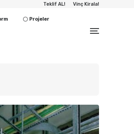
Teklif AL!
Vinç Kirala!
form
Projeler