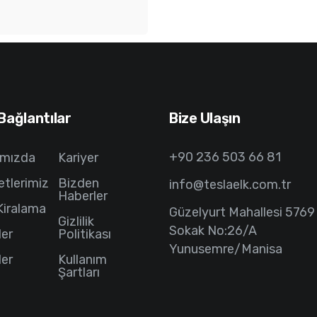
 Bağlantılar
Bize Ulaşın
+90 236 503 66 81
ımızda
Kariyer
tlerimiz
Bizden
info@teslaelk.com.tr
Haberler
Kiralama
Güzelyurt Mahallesi 5769
Gizlilik
Sokak No:26/A
ler
Politikası
Yunusemre/Manisa
ler
Kullanım
Şartları