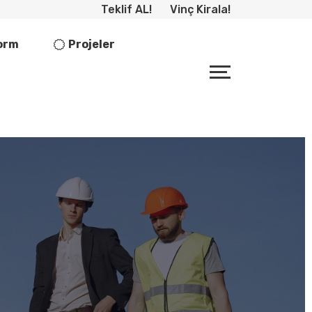
Teklif AL!
Vinç Kirala!
form
Projeler